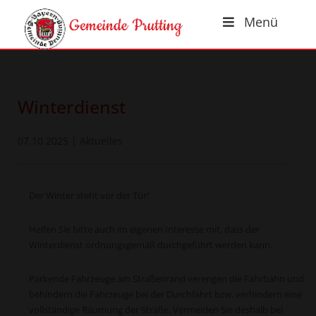
Menü
Winterdienst
07.10.2025
|
Aktuelles
Der Winter steht vor der Tür!
Helfen Sie bitte auch im eigenen Interesse mit, dass der
Winterdienst ordnungsgemäß durchgeführt werden kann.
Parkende Fahrzeuge am Straßenrand verengen die Fahr­bahn und
behindern die Fahrzeuge bei der Durchfahrt bzw. verhindern eine
vollständige Räumung der Straße. Vermeiden Sie deshalb bei