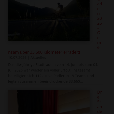
ad
el
n
20
26
–
G
e
m
ei
nsam über 33.600 Kilometer erradelt!
10.07.2026
|
Aktuelles
Das diesjährige Stadtradeln vom 14. Juni bis zum 04.
Juli 2026 war wieder ein voller Erfolg. Insgesamt
beteiligten sich 112 aktive Radler in 19 Teams und
legten zusammen beeindruckende 33.660...
Dr
ei
St
an
de