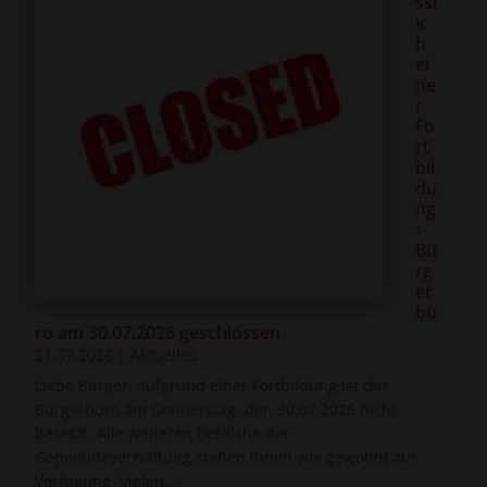
ssl
ic
h
ei
ne
r
Fo
rt
bil
du
ng
:
Bü
rg
er
bü
ro am 30.07.2026 geschlossen
21.07.2026
|
Aktuelles
Liebe Bürger, aufgrund einer Fortbildung ist das
Bürgerbüro am Donnerstag, den 30.07.2026 nicht
besetzt. Alle weiteren Bereiche der
Gemeindeverwaltung stehen Ihnen wie gewohnt zur
Verfügung. Vielen...