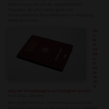
Erweiterung im Bereich der standesamtlichen
Trauungen: Ab sofort stehen gleich drei
Standesbeamte für Eheschließungen zur Verfügung.
Neben dem Ersten...
Au
s
w
ei
sd
ok
u
m
en
te
re
ch
tz
eitig vor Urlaubsbeginn auf Gültigkeit prüfen!
06.07.2026
|
Aktuelles
Bitte
denken
Sie daran, Ihren Personalausweis bzw.
Reisepass rechtzeitig vor Reiseantritt auf die Gültigkeit