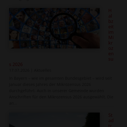
H
al
bz
eit
im
Mi
kr
oz
en
su
s 2026
17.07.2026
|
Aktuelles
In Bayern – wie im gesamten Bundesgebiet – wird seit
Januar dieses Jahres der Mikrozensus 2026
durchgeführt. Auch in unserer Gemeinde wurden
Anschriften für den Mikrozensus 2026 ausgewählt. Die
an...
St
ad
tr