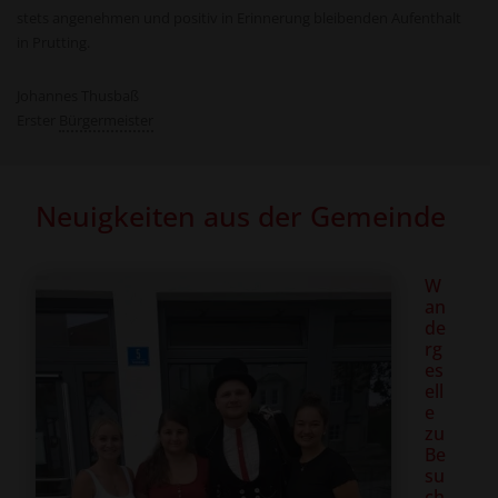
stets angenehmen und positiv in Erinnerung bleibenden Aufenthalt
in Prutting.
Johannes Thusbaß
Erster
Bürgermeister
Neuigkeiten aus der Gemeinde
W
an
de
rg
es
ell
e
zu
Be
su
ch