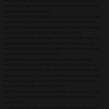
das Straßennetz, mit nahem Autobahnanschluss nach München
und Salzburg oder zum Bahnhof Rosenheim. Gleichzeitig leben wir
dort, wo andere Urlaub machen.
Prutting ist uraltes Siedlungsgebiet, was nicht zuletzt die Funde aus
der Römerzeit und der römische Innübergang Pons Aeni belegen.
Die christliche Besiedlung lässt sich bis ins Jahr 924 zurück verfolgen,
so dass wir bereits auf mehr als 1.000 Jahre
Geschichte
zurückblicken können. Heute weist Prutting alle Einrichtungen auf,
die man von einem lebendigen Dorf erwartet. Dabei ist uns der
Erhalt unserer wunderschönen Voralpenlandschaft ebenso wichtig
wie freundliche Ortsbilder mit viel Grün.
Sie finden bei uns ein reges Ortsleben, wobei wir Sie gerne zur
aktiven Teilnahme einladen. Die Informationen hierzu finden Sie
leicht über die eingebauten Links. Viel Spaß also beim Stöbern auf
unserer Homepage. Falls Sie dann noch Wünsche oder Anregungen
für unsere Homepage oder auch für die weitere Entwicklung von
Prutting haben, greifen wir diese gerne auf.
Wir hoffen, dass Sie sich bei uns wohl fühlen, egal ob Sie als
Bürger
unserer Gemeinde, als Besucher, Urlauber oder Durchreisender in
Prutting sind.
Ich wünsche Ihnen viele neue Informationen und vor allem einen