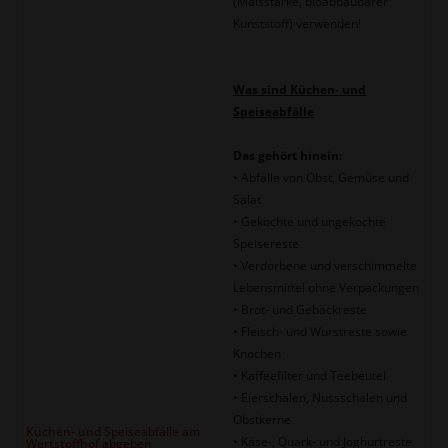
(Maisstärke, bioabbaubarer
Kunststoff) verwenden!
Was sind Küchen‑ und
Speiseabfälle
Das
gehört hinein:
• Abfälle von Obst, Gemüse und
Salat
• Gekochte und ungekochte
Speisereste
• Verdorbene und verschimmelte
Le­bensmittel ohne Verpackungen
• Brot‑ und Gebäckreste
• Fleisch‑ und Wurstreste sowie
Knochen
• Kaffeefilter und Teebeutel
• Eierschalen, Nussschalen und
Obstkerne
Küchen- und Speiseabfälle am
• Käse‑, Quark‑ und Joghurtreste
Wertstoffhof abgeben