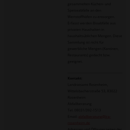
gesammelten Küchen- und
Speiseabfälle an den
Wertstoffhöfen zu entsorgen.
Erfasst werden Bioabfälle aus
privaten Haushalten in
haushaltsüblichen Mengen. Diese
Sammlung ist nicht für
gewerbliche Mengen (Kantinen,
Restaurants) gedacht bzw.
geeignet.
Kontakt:
Landratsamt Rosenheim,
Wittelsbacherstraße 53, 83022
Rosenheim
Abfallberatung
Tel. 08031/392-1513
Email:
abfallberatung@lra-
rosenheim.de
Adressen und Öffnungszeiten der