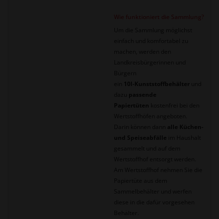
Wie funktioniert die Sammlung?
Um die Sammlung möglichst
einfach und komfortabel zu
machen, werden den
Landkreisbürgerinnen und
Bürgern
ein
10l‑Kunststoffbehälter
und
dazu
passende
Papiertüten
kostenfrei bei den
Wertstoffhöfen angeboten.
Darin können dann
alle Küchen‑
und Speiseabfälle
im Haushalt
gesammelt und auf dem
Wertstoffhof entsorgt werden.
Am Wertstoffhof nehmen Sie die
Papiertüte aus dem
Sammelbehälter und werfen
diese in die dafür vorgesehen
Behälter.