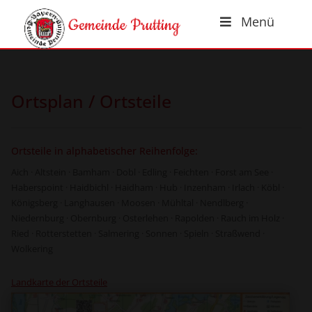
Menü
Ortsplan / Ortsteile
Ortsteile in alphabetischer Reihenfolge:
Aich · Altstein · Bamham · Dobl · Edling · Feichten · Forst am See ·
Haberspoint · Haidbichl · Haidham · Hub · Inzenham · Irlach · Köbl ·
Königsberg · Langhausen · Moosen · Mühltal · Nendlberg ·
Niedernburg · Obernburg · Osterlehen · Rapolden · Rauch im Holz ·
Ried · Rotterstetten · Salmering · Sonnen · Spieln · Straßwend ·
Wolkering
Landkarte der Ortsteile