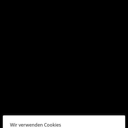
Bekanntmachung der Nachtragshaushaltssatzung
2023
Aktuelles & Berichte
Aktuelles
Bekanntmachungen
Berichte
Presse
Wir verwenden Cookies