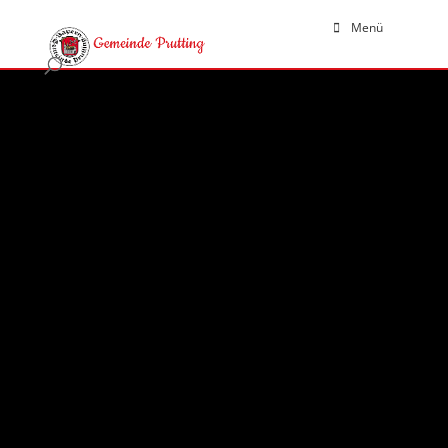
Menü
Nachtragshaushaltssatzung
2023
07.12.2023
|
Aktuelles
,
Bekanntmachungen
Die Nachtragshaushaltssatzung tritt mit 1. Januar
2023 in Kraft.
Die Nachtragshaushaltssatzung und der
Nachtragshaushaltsplan werden in der
Zeit
vom
07.12.2023 bis 22.12.2023 öffentlich in der
Gemeindeverwaltung ausgelegt.