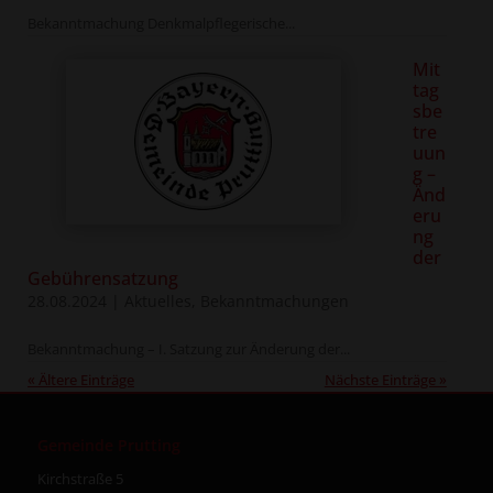
Bekanntmachung Denkmalpflegerische...
Mit
tag
sbe
tre
uun
g –
Änd
eru
ng
der
Gebührensatzung
28.08.2024
|
Aktuelles
,
Bekanntmachungen
Bekanntmachung – I. Satzung zur Änderung der...
« Ältere Einträge
Nächste Einträge »
Gemeinde Prutting
Kirchstraße 5