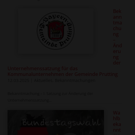
Bek
ann
tma
chu
ng
–
Änd
eru
ng
der
Unternehmenssatzung für das
Kommunalunternehmen der Gemeinde Prutting
12.03.2025
|
Aktuelles
,
Bekanntmachungen
Bekanntmachung – I. Satzung zur Änderung der
Unternehmenssatzung...
Wa
hlb
eka
nnt