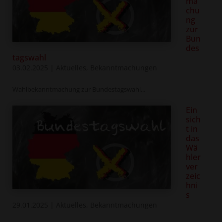
ma
chu
ng
zur
Bun
des
tagswahl
03.02.2025
|
Aktuelles
,
Bekanntmachungen
Wahlbekanntmachung zur Bundestagswahl...
Ein
sich
t in
das
Wä
hler
ver
zeic
hni
s
29.01.2025
|
Aktuelles
,
Bekanntmachungen