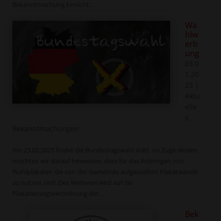
Bekanntmachung Einsicht...
Wa
hlw
erb
ung
03.0
1.20
25
|
Aktu
elle
s
,
Bekanntmachungen
Am 23.02.2025 findet die Bundestagswahl statt. Im Zuge dessen
möchten wir darauf hinweisen, dass für das Anbringen von
Wahlplakaten die von der Gemeinde aufgestellten Plakatwände
zu nutzen sind. Des Weiteren wird auf die
Plakatierungsverordnung der...
Bek