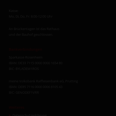
Kasse:
Mo, Di, Do, Fr: 8:00-12:00 Uhr
An Brückentagen ist das Rathaus
und der Bauhof geschlossen.
Bankverbindungen
Sparkasse Rosenheim
IBAN: DE33 7115 0000 0000 1654 80
BIC: BYLADEM1ROS
meine Volksbank Raiffeisenbank eG, Prutting
IBAN: DE85 7116 0000 0006 8105 43
BIC: GENODEF1VRR
Weiteres
Datenschutzerklärung