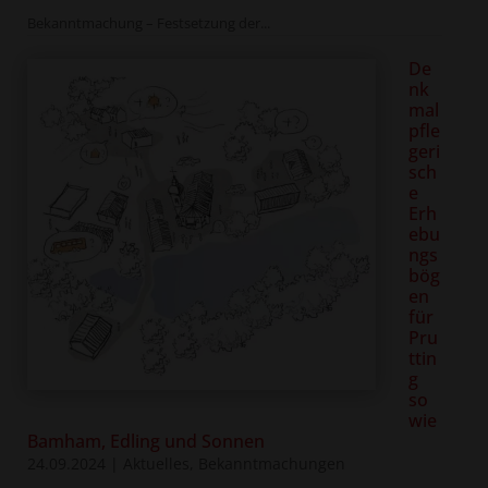
Bekanntmachung – Festsetzung der...
De
nk
mal
pfle
geri
sch
e
Erh
ebu
ngs
bög
en
für
Pru
ttin
g
so
wie
Bamham, Edling und Sonnen
24.09.2024
|
Aktuelles
,
Bekanntmachungen