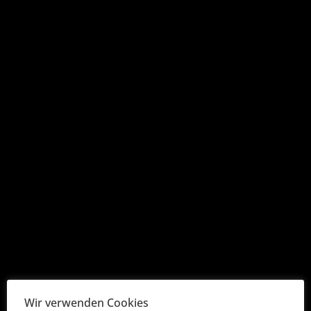
entnehmen.
Bekanntmachung Bodenrichtwerte 2026
Aktuelles & Berichte
Aktuelles
Bekanntmachungen
Berichte
Presse
Wir verwenden Cookies