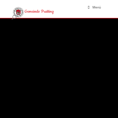
Menü
Bodenrichtwerte 2026
28.05.2026
|
Aktuelles
,
Bekanntmachungen
Die Bodenrichtwerte dienen als Orientierung für den
durchschnittlichen Wert von Grundstücken in einer
bestimmten Lage.
Sie liegen bei der
Gemeinde
ab dem 01.06.2026
einen Monat lang öffentlich zur Einsichtnahme aus
(
Rathaus
OG, Bauamt, Zimmer 1 04). Weitere
Informationen können Sie der Bekanntmachung