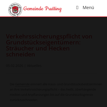
Menü
Verkehrssicherungspflicht von
Grundstückseigentümern:
Sträucher und Hecken
schneiden
05.02.2026
|
Aktuelles
Die
Gemeinde
erinnert alle Haus- und Grundstücksbesitzer/innen
an ihre Verkehrssicherungspflicht – das heißt, überhängende
Hecken und Anpflanzungen bis auf die Grundstücksgrenze
zurückzuschneiden.