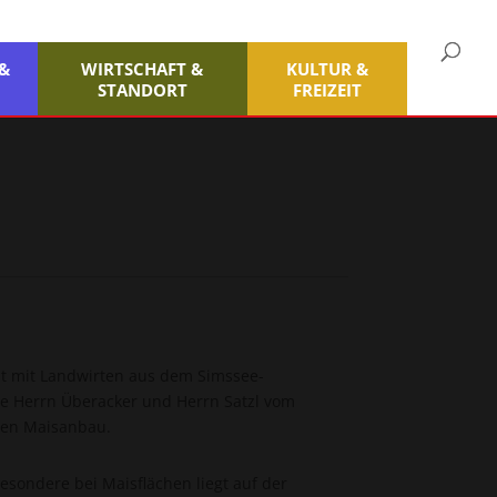
 &
WIRTSCHAFT &
KULTUR &
STANDORT
FREIZEIT
t mit Landwirten aus dem Simssee-
ie Herrn Überacker und Herrn Satzl vom
sen Maisanbau.
esondere bei Maisflächen liegt auf der