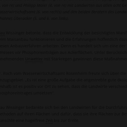
9. von re) und Philipp Maier (4. von re) mit Landwirten aus allen acht 
asserwirtschaftsamt (6. von rechts) und den beiden Beratern des Landw
hannes Überacker (5. und 6. von links).
rau
Wissinger betonte, dass die Entwicklung der besichtigten Mais
eim Maisanbau funktionieren und die Erfahrungen hoffentlich daz
iesen Anbauverfahren arbeiten. Denn es handelt sich um eine de
imssees vor Phosphoreinträgen aus Ackerflächen. Unter Berücksicht
unehmenden
Unwetter
mit Starkregen gewinnen diese Maßnahme
r. Roch vom Wasserwirtschaftsamt Rosenheim freute sich über die
inzugsgebiet. „Es ist eine große Aufgabe die angestrebte gute ökol
eshalb ist es positiv vor Ort zu sehen, dass die Landwirte versc
hosphoreintrages umsetzen“.
rau Wissinger bedankte sich bei den Landwirten für die Durchfüh
ethoden auf ihren Flächen und dafür, dass sie ihre Flächen zur Be
ünschte eine hagelfreie
Zeit
bis zur Ernte.