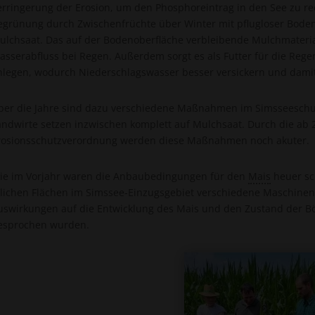
erringerung der Erosion, um den Phosphoreintrag in den See zu re
egrünung durch Zwischenfrüchte über Winter mit pflugloser Bode
ulchsaat. Das auf der Bodenoberfläche verbleibende Mulchmateri
asserabfluss bei Regen. Außerdem sorgt es als Futter für die Reg
nlegen, wodurch Niederschlagswasser besser versickern und damit
ber die Jahre sind dazu verschiedene Maßnahmen im Simsseeschu
andwirte setzen inzwischen komplett auf Mulchsaat. Durch die a
rosionsschutzverordnung werden diese Maßnahmen noch akuter.
ie im Vorjahr waren die Anbaubedingungen für den
Mais
heuer sc
tlichen Flächen im Simssee-Einzugsgebiet verschiedene Maschinen 
uswirkungen auf die Entwicklung des Mais und den Zustand der B
esprochen wurden.