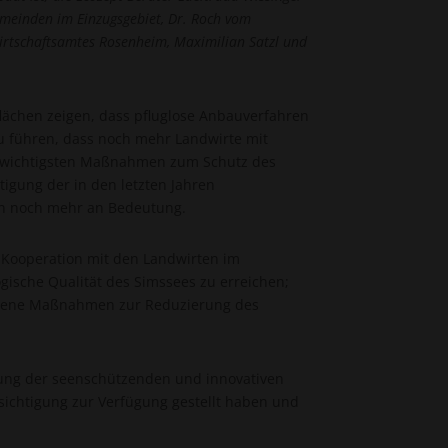
Gemeinden im Einzugsgebiet, Dr. Roch vom
irtschaftsamtes Rosenheim, Maximilian Satzl und
flächen zeigen, dass pfluglose Anbauverfahren
u führen, dass noch mehr Landwirte mit
r wichtigsten Maßnahmen zum Schutz des
igung der in den letzten Jahren
n noch mehr an Bedeutung.
 Kooperation mit den Landwirten im
ogische Qualität des Simssees zu erreichen;
hiedene Maßnahmen zur Reduzierung des
rung der seenschützenden und innovativen
sichtigung zur Verfügung gestellt haben und