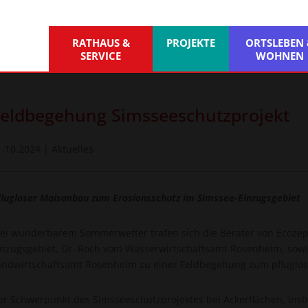
RATHAUS &
PROJEKTE
ORTSLEBEN
SERVICE
WOHNEN
Feldbegehung Simsseeschutzprojekt
1.10.2024
|
Aktuelles
flugloser Maisanbau zum Erosionsschutz im Simssee-Einzugsgebiet
ei wunderbarem Sommerwetter trafen sich die Berater von Ecozep
inzugsgebiet, Dr. Roch vom Wasserwirtschaftsamt Rosenheim, sow
andwirtschaftsamt Rosenheim zu einer Feldbegehung zum pfluglo
er Schwerpunkt des Simsseeschutzprojektes bei Ackerflächen, insb