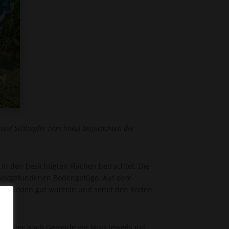
tof Schlaipfer (von links) begutachten die
n den besichtigten Flächen betrachtet. Die
m vorgefundenen Bodengefüge. Auf dem
keren Böden gut wurzeln und somit den Boden
is, aber auch
Getreide
vor Mais jeweils mit