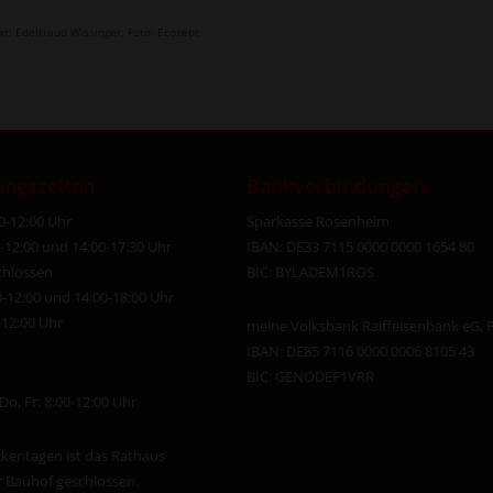
xt: Edeltraud Wissinger, Foto: Ecozept
ungszeiten
Bankverbindungen
0-12:00 Uhr
Sparkasse Rosenheim
0-12:00 und 14:00-17:30 Uhr
IBAN: DE33 7115 0000 0000 1654 80
chlossen
BIC: BYLADEM1ROS
0-12:00 und 14:00-18:00 Uhr
0-12:00 Uhr
meine Volksbank Raiffeisenbank eG, P
IBAN: DE85 7116 0000 0006 8105 43
BIC: GENODEF1VRR
 Do, Fr: 8:00-12:00 Uhr
kentagen ist das Rathaus
 Bauhof geschlossen.