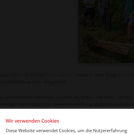
hilipp Maier von Ecozept rechts und die Landwirte Franz Grießl und Chris
urzelentwicklung einer Maispflanze.
it verschiedenen Methoden wurden die Böden und deren Struktur i
irkungen der eingesetzten Bodenbearbeitung zeigten sich u.a. i
orstehenden Bild ist gut erkennbar, dass die Maispflanzen in loc
uf der Fläche halten können.
Wir verwenden Cookies
Diese Website verwendet Cookies, um die Nutzererfahrung
uf den besichtigten Flächen stand in der Fruchtfolge Mais nach Ma