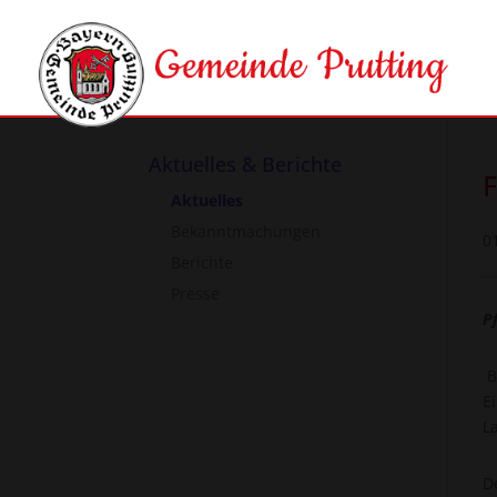
Aktuelles & Berichte
Aktuelles
Bekanntmachungen
0
Berichte
Presse
P
B
E
L
D